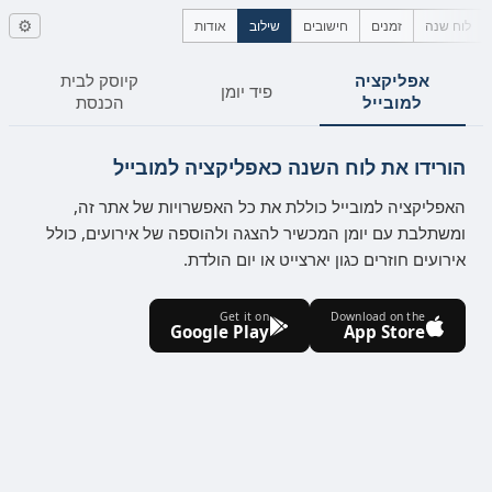
לוח שנה
זמנים
חישובים
שילוב
אודות
⚙
אפליקציה
קיוסק לבית
פיד יומן
למובייל
הכנסת
הורידו את לוח השנה כאפליקציה למובייל
האפליקציה למובייל כוללת את כל האפשרויות של אתר זה,
ומשתלבת עם יומן המכשיר להצגה ולהוספה של אירועים, כולל
אירועים חוזרים כגון יארצייט או יום הולדת.
Get it on
Download on the
Google Play
App Store