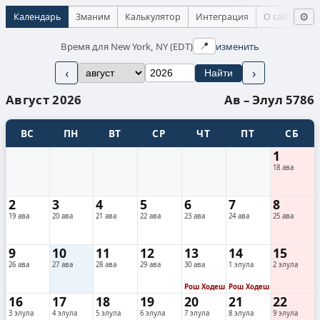
Календарь
Зманим
Калькулятор
Интеграция
О сайте
⚙
Время для New York, NY (EDT)
изменить
📍
‹
›
Найти
Август 2026
Ав – Элул 5786
ВС
ПН
ВТ
СР
ЧТ
ПТ
СБ
1
18 ава
2
3
4
5
6
7
8
19 ава
20 ава
21 ава
22 ава
23 ава
24 ава
25 ава
9
10
11
12
13
14
15
26 ава
27 ава
28 ава
29 ава
30 ава
1 элула
2 элула
1
Рош Ходеш
Рош Ходеш
16
17
18
19
20
21
22
3 элула
4 элула
5 элула
6 элула
7 элула
8 элула
9 элула