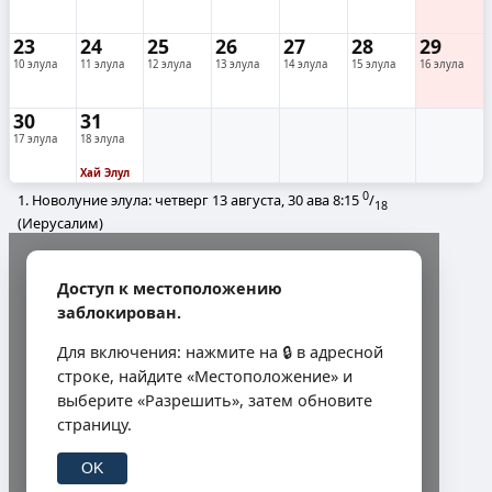
23
24
25
26
27
28
29
10 элула
11 элула
12 элула
13 элула
14 элула
15 элула
16 элула
30
31
17 элула
18 элула
Хай Элул
0
1. Новолуние элула: четверг 13 августа, 30 ава
8:15
/
18
(Иерусалим)
Доступ к местоположению
заблокирован.
Для включения: нажмите на 🔒 в адресной
строке, найдите «Местоположение» и
выберите «Разрешить», затем обновите
страницу.
OK